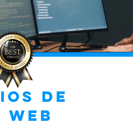
ios de
o web