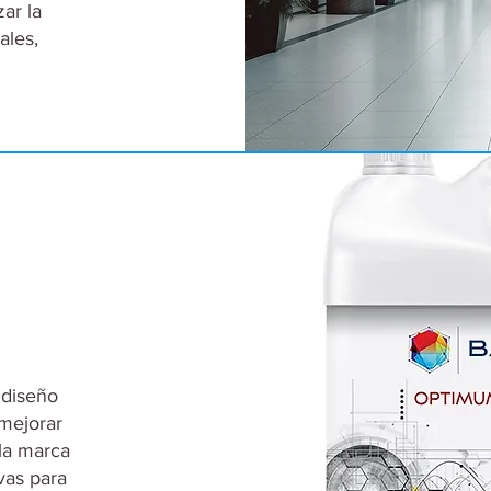
ar la
ales,
 diseño
 mejorar
 la marca
vas para