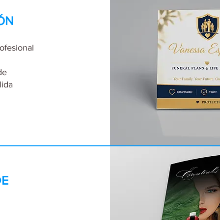
ÓN
ofesional
de
lida
DE