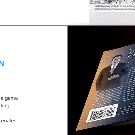
N
lia gama
ting,
eriales