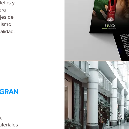
letos y
ara
jes de
mismo
alidad.
 GRAN
,
ateriales