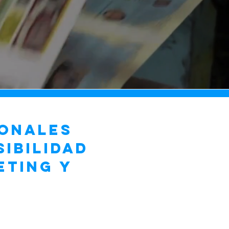
IONALES
IBILIDAD
ETING Y