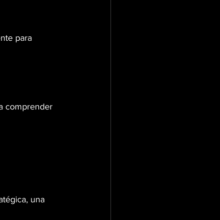
nte para 
B
 a comprender 
atégica, una 