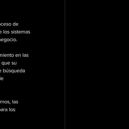
oceso de 
e los sistemas 
negocio.
miento en las 
 que su 
de búsqueda 
de 
nos, las 
ara los 