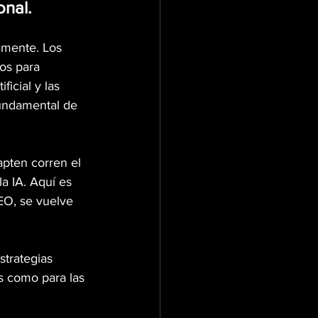
onal.
amente. Los 
os para 
icial y las 
undamental de 
pten corren el 
a IA. Aquí es 
O, se vuelve 
trategias 
s como para las 