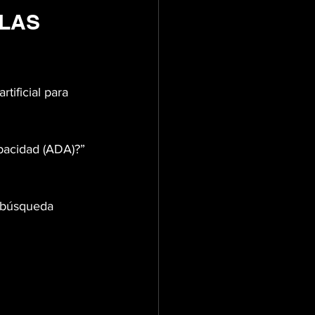
LAS 
tificial para 
pacidad (ADA)?”
e búsqueda 