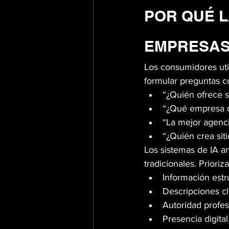
POR QUÉ L
EMPRESA
Los consumidores util
formular preguntas 
“¿Quién ofrece s
“¿Qué empresa o
“La mejor agenc
“¿Quién crea si
Los sistemas de IA an
tradicionales. Prioriza
Información estr
Descripciones cl
Autoridad profes
Presencia digita