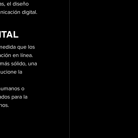
s, el diseño 
icación digital.
ITAL
medida que los 
ción en línea.
más sólido, una 
ucione la 
 humanos o 
dos para la 
nos.
 