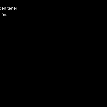
en tener 
ión.